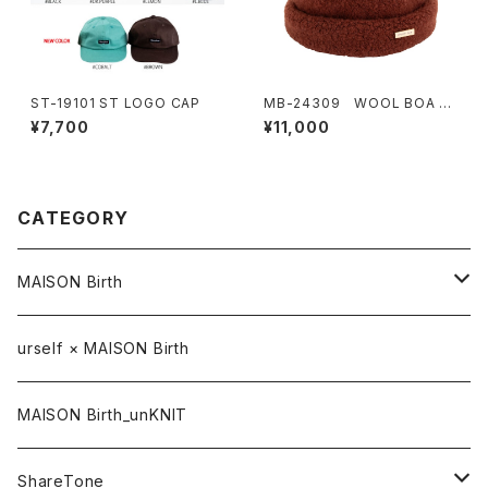
ST-19101 ST LOGO CAP
MB-24309 WOOL BOA W
ATCH
¥7,700
¥11,000
CATEGORY
MAISON Birth
CAP / キャップ
urself × MAISON Birth
HAT / ハット
MAISON Birth_unKNIT
KNIT / ニット
ShareTone