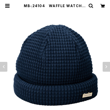
MB-24104 WAFFLE WATCH C
AP | 【MAISON Birth】【ShareTo
ne】公式販売サイト