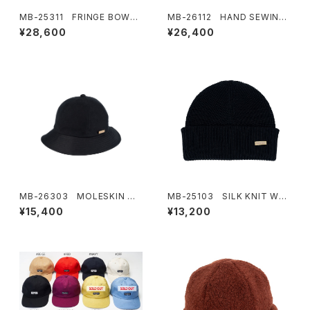
MB-25311 FRINGE BOWLE
MB-26112 HAND SEWING
R HAT
BRAID HAT
¥28,600
¥26,400
MB-26303 MOLESKIN ME
MB-25103 SILK KNIT WAT
RO HAT
CH
¥15,400
¥13,200