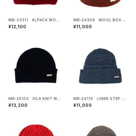
MB-23311 ALPACA WOOL
MB-24309 WOOL BOA W
W KNIT
ATCH
¥12,100
¥11,000
MB-25103 SILK KNIT WAT
MB-24110 LINEN STEP KN
CH
IT
¥13,200
¥11,000