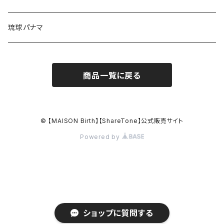
CASQUETTE / キャスケット
CAP / キャップ
琉球パナマ
BERET / ベレー
HAT / ハット
商品一覧に戻る
HUNTING / ハンチング
KNIT / ニット
OTHER / その他
OUTLET / アウトレット
© 【MAISON Birth】【ShareTone】公式販売サイト
Powered by
OUTLET / アウトレット
ショップに質問する