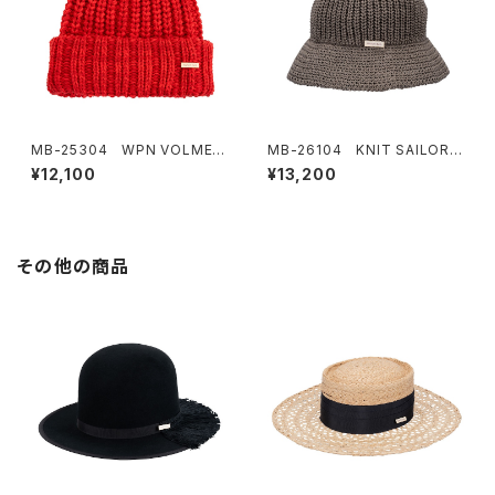
MB-25304 WPN VOLME K
MB-26104 KNIT SAILOR
NIT
HAT
¥12,100
¥13,200
その他の商品