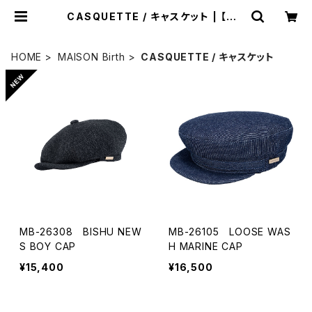
CASQUETTE / キャスケット | 【MA
ISON Birth】【ShareTone】公式販
売サイト
HOME
MAISON Birth
CASQUETTE / キャスケット
MB-26308 BISHU NEW
MB-26105 LOOSE WAS
S BOY CAP
H MARINE CAP
¥15,400
¥16,500