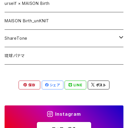
CAP / キャップ
urself × MAISON Birth
HAT / ハット
MAISON Birth_unKNIT
KNIT / ニット
ShareTone
CASQUETTE / キャスケット
CAP / キャップ
琉球パナマ
BERET / ベレー
HAT / ハット
保存
シェア
LINE
ポスト
HUNTING / ハンチング
KNIT / ニット
OTHER / その他
OUTLET / アウトレット
Instagram
OUTLET / アウトレット