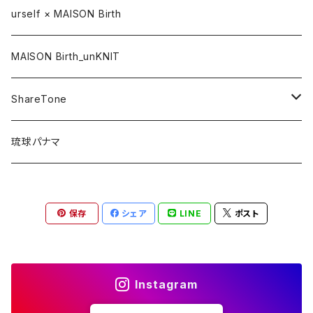
CAP / キャップ
urself × MAISON Birth
HAT / ハット
MAISON Birth_unKNIT
KNIT / ニット
ShareTone
CASQUETTE / キャスケット
CAP / キャップ
琉球パナマ
BERET / ベレー
HAT / ハット
保存
シェア
LINE
ポスト
HUNTING / ハンチング
KNIT / ニット
OTHER / その他
OUTLET / アウトレット
Instagram
OUTLET / アウトレット