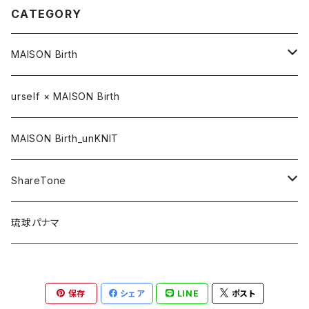
CATEGORY
MAISON Birth
CAP / キャップ
urself × MAISON Birth
HAT / ハット
MAISON Birth_unKNIT
KNIT / ニット
ShareTone
CASQUETTE / キャスケット
CAP / キャップ
琉球パナマ
BERET / ベレー
HAT / ハット
保存
シェア
LINE
ポスト
HUNTING / ハンチング
KNIT / ニット