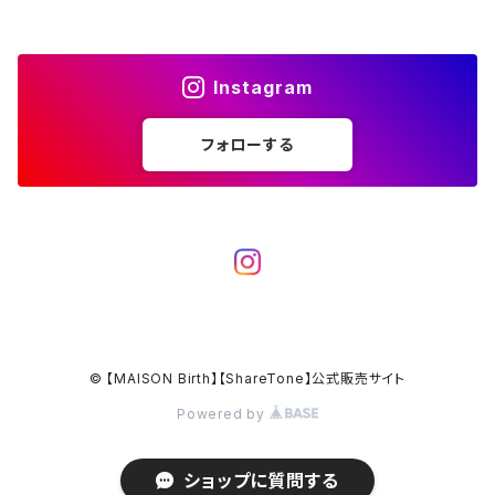
OTHER / その他
OUTLET / アウトレット
Instagram
OUTLET / アウトレット
フォローする
© 【MAISON Birth】【ShareTone】公式販売サイト
Powered by
ショップに質問する