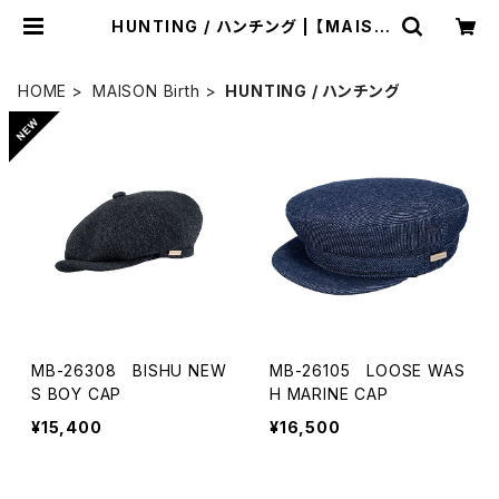
HUNTING / ハンチング | 【MAISO
N Birth】【ShareTone】公式販売サ
イト
HOME
MAISON Birth
HUNTING / ハンチング
MB-26308 BISHU NEW
MB-26105 LOOSE WAS
S BOY CAP
H MARINE CAP
¥15,400
¥16,500