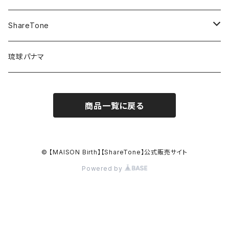
KNIT / ニット
ShareTone
CASQUETTE / キャスケット
CAP / キャップ
琉球パナマ
BERET / ベレー
HAT / ハット
商品一覧に戻る
HUNTING / ハンチング
KNIT / ニット
OTHER / その他
OUTLET / アウトレット
© 【MAISON Birth】【ShareTone】公式販売サイト
Powered by
OUTLET / アウトレット