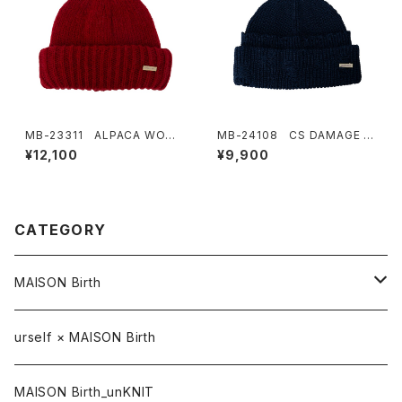
MB-23311 ALPACA WOOL
MB-24108 CS DAMAGE K
W KNIT
NIT WATCH
¥12,100
¥9,900
CATEGORY
MAISON Birth
CAP / キャップ
urself × MAISON Birth
HAT / ハット
MAISON Birth_unKNIT