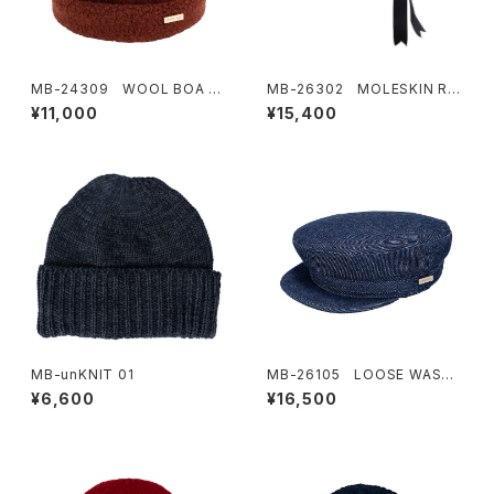
MB-24309 WOOL BOA W
MB-26302 MOLESKIN RIB
ATCH
BON BERET
¥11,000
¥15,400
MB-unKNIT 01
MB-26105 LOOSE WASH
MARINE CAP
¥6,600
¥16,500