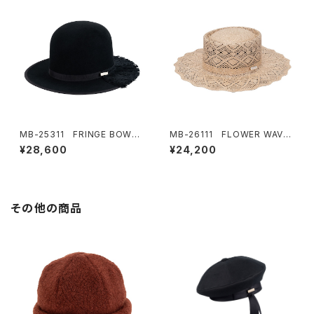
MB-25311 FRINGE BOWLE
MB-26111 FLOWER WAVE
R HAT
HAT
¥28,600
¥24,200
その他の商品