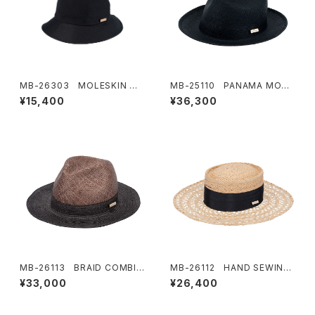
MB-26303 MOLESKIN ME
MB-25110 PANAMA MOUN
RO HAT
TAIN HAT
¥15,400
¥36,300
MB-26113 BRAID COMBI
MB-26112 HAND SEWING
HAT
BRAID HAT
¥33,000
¥26,400