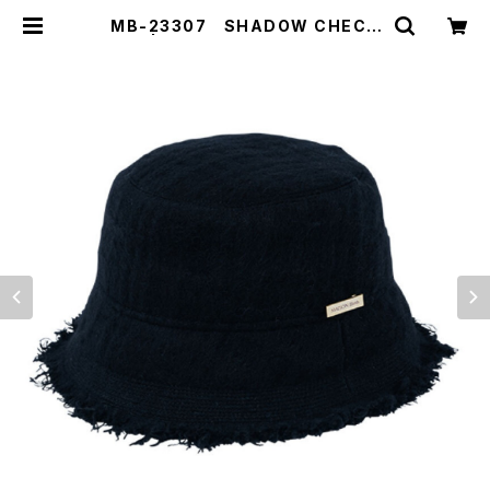
MB-23307 SHADOW CHECK
HAT | 【MAISON Birth】【ShareT
one】公式販売サイト