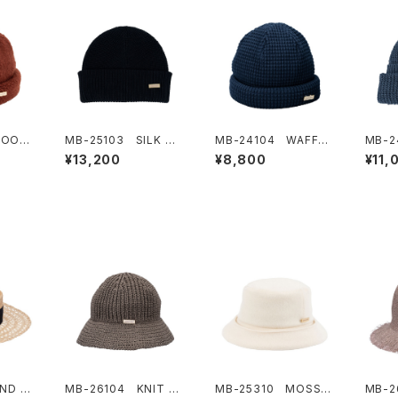
WOOL
MB-25103 SILK KN
MB-24104 WAFFLE
MB-2
IT WATCH
WATCH CAP
TEP 
¥13,200
¥8,800
¥11,
ND S
MB-26104 KNIT S
MB-25310 MOSS
MB-2