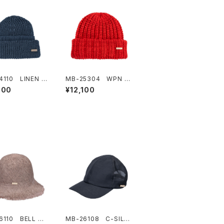
4110 LINEN S
MB-25304 WPN V
KNIT
OLME KNIT
000
¥12,100
6110 BELL W
MB-26108 C-SILK