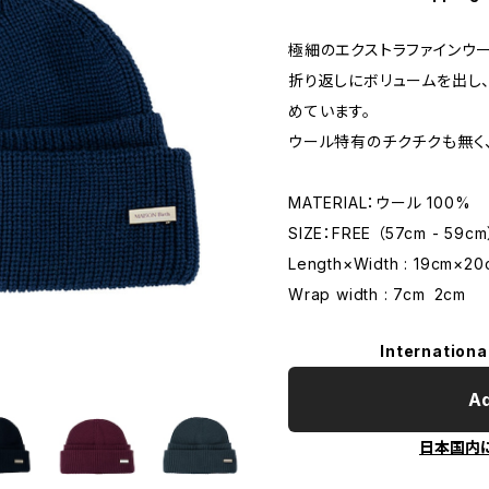
極細のエクストラファインウー
折り返しにボリュームを出し
めています。
ウール特有のチクチクも無く
MATERIAL：ウール 100%
SIZE：FREE （57cm - 59cm
Length×Width : 19cm×20
Wrap width : 7cm 2cm
Internationa
Ad
日本国内