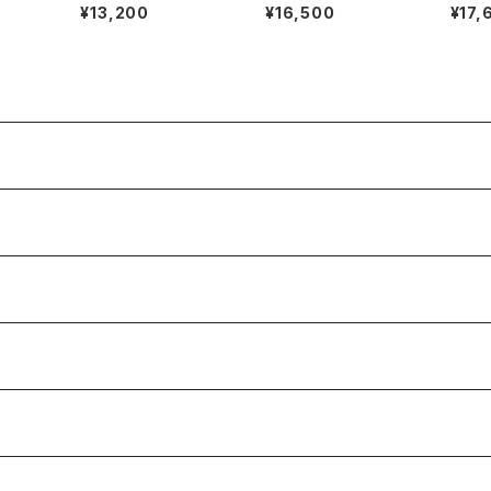
HAT
AILOR HAT
TORERO HAT
ASH 
¥13,200
¥16,500
¥17,