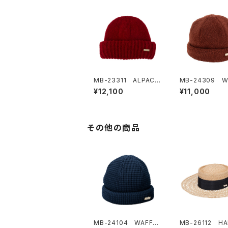
MB-23311 ALPACA
MB-24309 
WOOL W KNIT
BOA WATCH
¥12,100
¥11,000
その他の商品
MB-24104 WAFFLE
MB-26112 HA