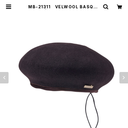
MB-21311 VELWOOL BASQUE
BERET | 【MAISON Birth】【Shar
eTone】公式販売サイト