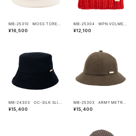
MB-25310 MOSS TORER
MB-25304 WPN VOLME K
O HAT
NIT
¥16,500
¥12,100
MB-24303 OC-SILK SLIP
MB-25303 ARMY METRO
BRIM HAT
HAT
¥15,400
¥15,400