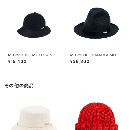
MB-26303 MOLESKIN ME
MB-25110 PANAMA MOUN
RO HAT
TAIN HAT
¥15,400
¥36,300
その他の商品