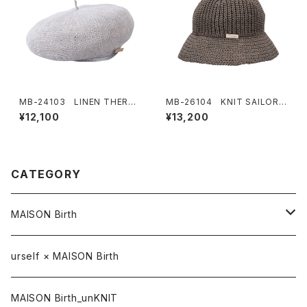
MB-24103 LINEN THERM
MB-26104 KNIT SAILOR
O BERET
HAT
¥12,100
¥13,200
CATEGORY
MAISON Birth
CAP / キャップ
urself × MAISON Birth
HAT / ハット
MAISON Birth_unKNIT