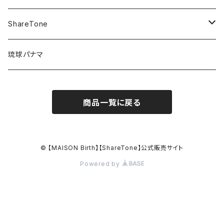
KNIT / ニット
ShareTone
CASQUETTE / キャスケット
CAP / キャップ
琉球パナマ
BERET / ベレー
HAT / ハット
商品一覧に戻る
HUNTING / ハンチング
KNIT / ニット
OTHER / その他
OUTLET / アウトレット
© 【MAISON Birth】【ShareTone】公式販売サイト
Powered by
OUTLET / アウトレット