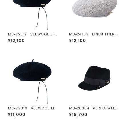
MB-25312 VELWOOL LIG
MB-24103 LINEN THERM
HT BERET
O BERET
¥12,100
¥12,100
MB-23310 VELWOOL LIG
MB-26304 PERFORATED
HT BERET
FEDRA CAP
¥11,000
¥18,700