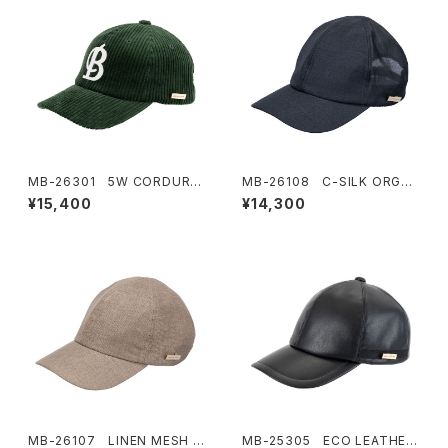
MB-26301 5W CORDURO
MB-26108 C-SILK ORGAN
Y B-CAP
MESH CAP
¥15,400
¥14,300
MB-26107 LINEN MESH C
MB-25305 ECO LEATHER