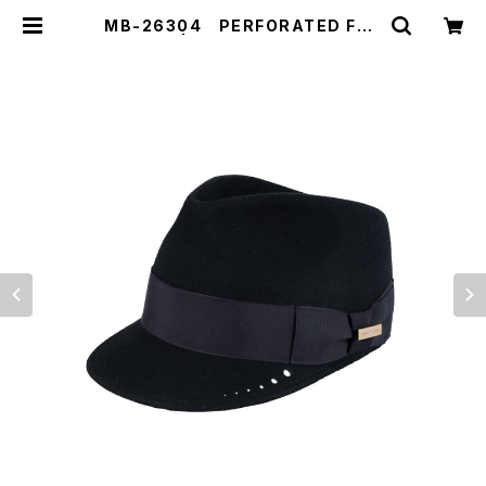
MB-26304 PERFORATED FED
RA CAP | 【MAISON Birth】【Sha
reTone】公式販売サイト