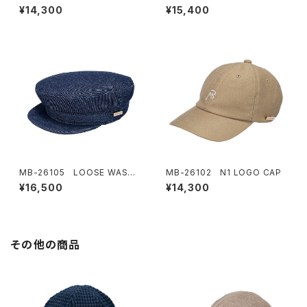
AP
BOUFFANT CAP
¥14,300
¥15,400
MB-26105 LOOSE WASH
MB-26102 N1 LOGO CAP
MARINE CAP
¥16,500
¥14,300
その他の商品