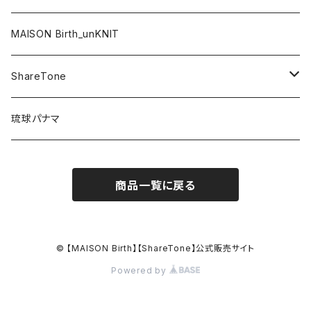
HAT / ハット
MAISON Birth_unKNIT
KNIT / ニット
ShareTone
CASQUETTE / キャスケット
CAP / キャップ
琉球パナマ
BERET / ベレー
HAT / ハット
商品一覧に戻る
HUNTING / ハンチング
KNIT / ニット
OTHER / その他
OUTLET / アウトレット
© 【MAISON Birth】【ShareTone】公式販売サイト
Powered by
OUTLET / アウトレット