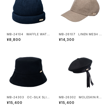
MB-24104 WAFFLE WATC
MB-26107 LINEN MESH C
H CAP
AP
¥8,800
¥14,300
MB-24303 OC-SILK SLIP
MB-26302 MOLESKIN RIB
BRIM HAT
BON BERET
¥15,400
¥15,400