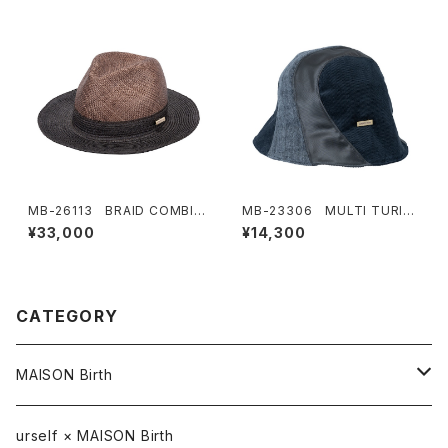
MB-26113 BRAID COMBI
MB-23306 MULTI TURIP
HAT
HAT
¥33,000
¥14,300
CATEGORY
MAISON Birth
CAP / キャップ
urself × MAISON Birth