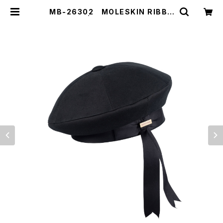
MB-26302 MOLESKIN RIBBO
N BERET | 【MAISON Birth】【Sh
areTone】公式販売サイト