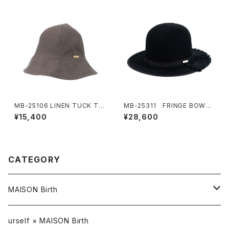
MB-25106 LINEN TUCK TU
MB-25311 FRINGE BOWLE
RIP
R HAT
¥15,400
¥28,600
CATEGORY
MAISON Birth
CAP / キャップ
urself × MAISON Birth