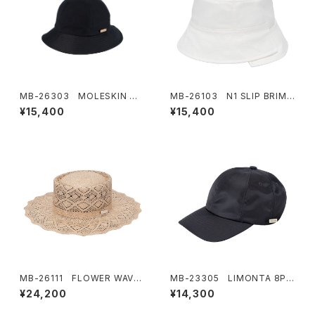
MB-26303 MOLESKIN ME
MB-26103 N1 SLIP BRIM
RO HAT
HAT
¥15,400
¥15,400
MB-26111 FLOWER WAVE
MB-23305 LIMONTA 8P
HAT
CAP
¥24,200
¥14,300