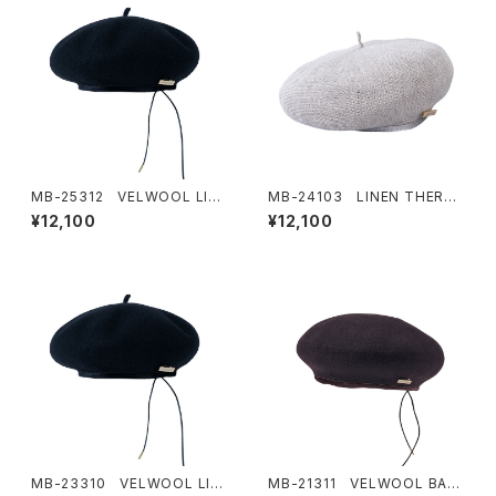
MB-25312 VELWOOL LIG
MB-24103 LINEN THERM
HT BERET
O BERET
¥12,100
¥12,100
MB-23310 VELWOOL LIG
MB-21311 VELWOOL BAS