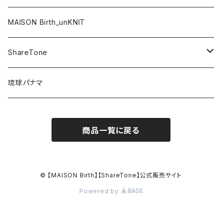
HAT / ハット
MAISON Birth_unKNIT
KNIT / ニット
ShareTone
CASQUETTE / キャスケット
CAP / キャップ
琉球パナマ
BERET / ベレー
HAT / ハット
商品一覧に戻る
HUNTING / ハンチング
KNIT / ニット
OTHER / その他
OUTLET / アウトレット
© 【MAISON Birth】【ShareTone】公式販売サイト
Powered by
OUTLET / アウトレット