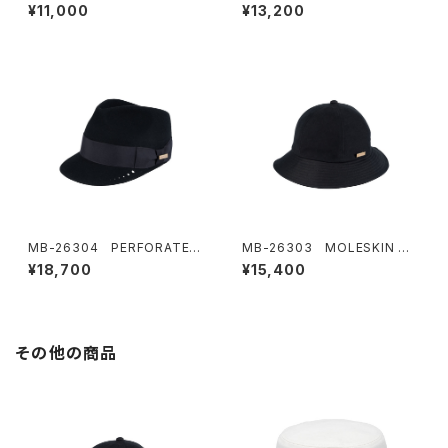
HT BERET
QUE BERET
¥11,000
¥13,200
MB-26304 PERFORATED
MB-26303 MOLESKIN ME
FEDRA CAP
RO HAT
¥18,700
¥15,400
その他の商品