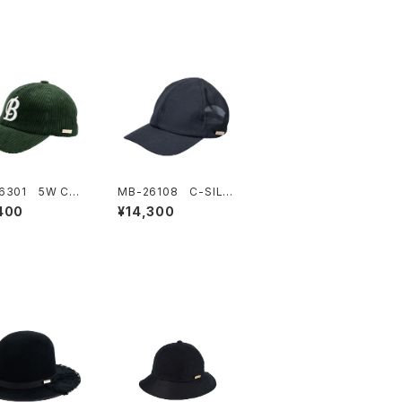
6301 5W CO
MB-26108 C-SILK
OY B-CAP
ORGAN MESH CAP
400
¥14,300