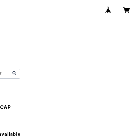
 CAP
available