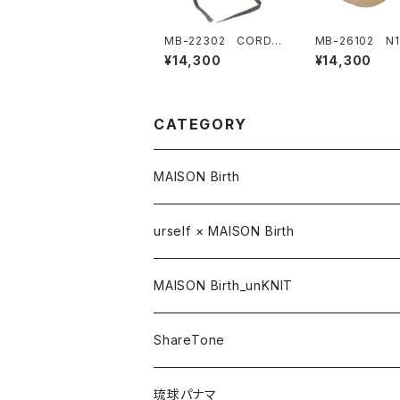
MB-22302 CORDU
MB-26102 N1
ROY METRO HAT
O CAP
¥14,300
¥14,300
CATEGORY
MAISON Birth
CAP / キャップ
urself × MAISON Birth
HAT / ハット
MAISON Birth_unKNIT
KNIT / ニット
ShareTone
CASQUETTE / キャスケット
CAP / キャップ
琉球パナマ