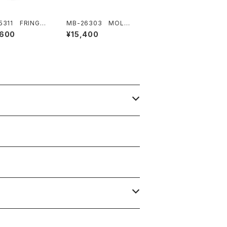
5311 FRINGE
MB-26303 MOLES
ER HAT
KIN MERO HAT
,600
¥15,400