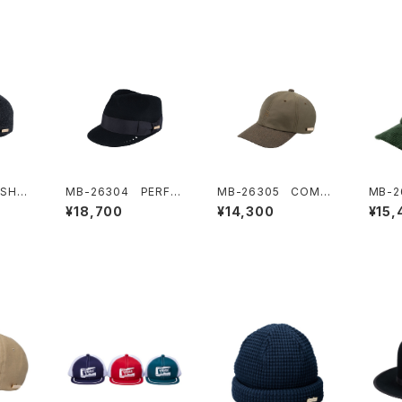
ISHU
MB-26304 PERFO
MB-26305 COMB
MB-2
ET CA
RATED FEDRA CAP
O MIL CAP
RDUR
¥18,700
¥14,300
¥15,