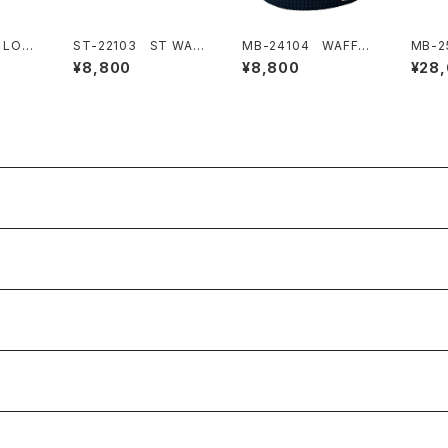
 LOG
ST-22103 ST WAP
MB-24104 WAFFLE
MB-2
PEN MESH CAP
WATCH CAP
BOWL
¥8,800
¥8,800
¥28