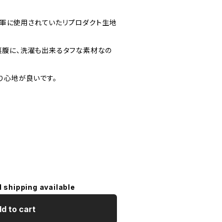
カ海軍に使用されていたリプロダクト生地
腹に、洗濯も出来るタフな素材なの
り心地が良いです。
）
l shipping available
d to cart