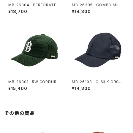
MB-26304 PERFORATED
MB-26305 COMBO MIL C
FEDRA CAP
AP
¥18,700
¥14,300
MB-26301 5W CORDURO
MB-26108 C-SILK ORGAN
Y B-CAP
MESH CAP
¥15,400
¥14,300
その他の商品