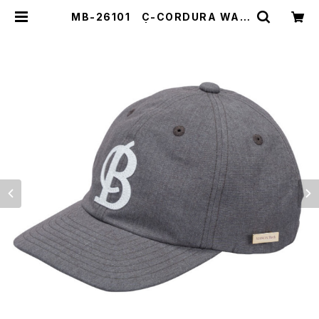
MB-26101 C-CORDURA WAS
HER B-CAP | 【MAISON Birth】
【ShareTone】公式販売サイト