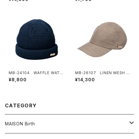
MB-24104 WAFFLE WATC
MB-26107 LINEN MESH C
H CAP
AP
¥8,800
¥14,300
CATEGORY
MAISON Birth