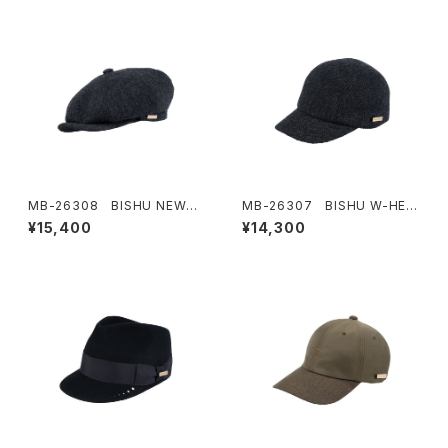
MB-26308 BISHU NEWS
MB-26307 BISHU W-HER
BOY CAP
RING JET CAP
¥15,400
¥14,300