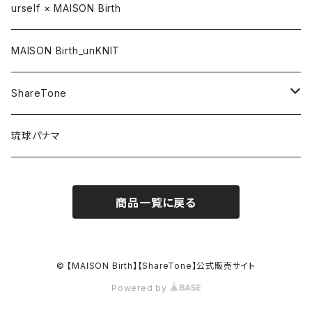
CAP / キャップ
urself × MAISON Birth
HAT / ハット
MAISON Birth_unKNIT
KNIT / ニット
ShareTone
CASQUETTE / キャスケット
CAP / キャップ
琉球パナマ
BERET / ベレー
HAT / ハット
商品一覧に戻る
HUNTING / ハンチング
KNIT / ニット
OTHER / その他
OUTLET / アウトレット
© 【MAISON Birth】【ShareTone】公式販売サイト
Powered by
OUTLET / アウトレット