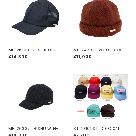
MB-26108 C-SILK ORGAN
MB-24309 WOOL BOA W
MESH CAP
ATCH
¥14,300
¥11,000
MB-26307 BISHU W-HER
ST-19101 ST LOGO CAP
RING JET CAP
¥14,300
¥7,700